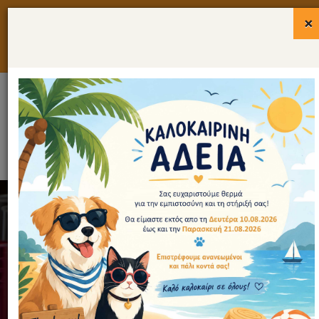
×
Για κτηνιάτρους
Για ιδιοκτήτες
Επικοινωνία
ΚΥΤΤΑΡΟΛΟΓΙΚΟ ΤΜΗΜΑ
HOME
/
ΕΞΕΤΑΣΕΙΣ
/
ΕΚΤΕΛΟΥΜΕΝΕΣ ΕΞΕΤΑΣΕΙΣ
/
ΖΩΑ ΣΥΝΤΡΟΦΙΑΣ
/
ΚΥΤΤΑΡΟΛΟΓΙΚΟ ΤΜΗΜΑ