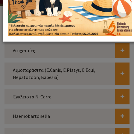
Μορφολογικά Χαρακτηριστικά
Λευχαιμίες
Αιμοπαράσιτα (E.canis, E.platys, E.equi,
Hepatozoon, Babesia)
Έγκλειστα Ν. Carre
Haemobartonella