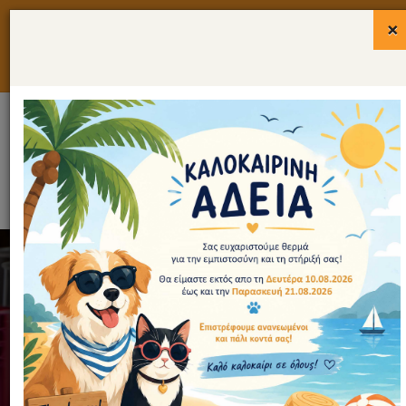
×
Για κτηνιάτρους
Για ιδιοκτήτες
Επικοινωνία
ΑΡΘΡΑ
HOME
/
ΑΡΘΡΑ